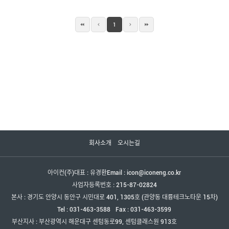
1
회사소개
오시는길
아이컨(주)
대표 : 유경환
Email : icon@iconeng.co.kr
사업자등록번호 : 215-87-02824
본사 : 경기도 안양시 동안구 시민대로 401, 1305호 (관양동 대륭테크노타운 15차)
Tel : 031-463-3588
Fax : 031-463-3599
부산지사 : 부산광역시 해운대구 센텀동로99, 센텀클래스원 913호