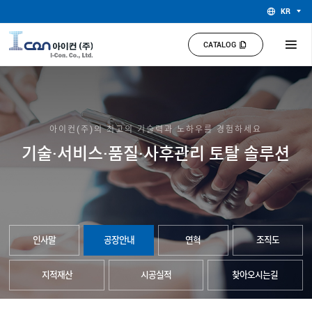
KR
CATALOG
아이컨(주)의 최고의 기술력과 노하우를 경험하세요
기술·서비스·품질·사후관리 토탈 솔루션
인사말
공장안내
연혁
조직도
지적재산
시공실적
찾아오시는길