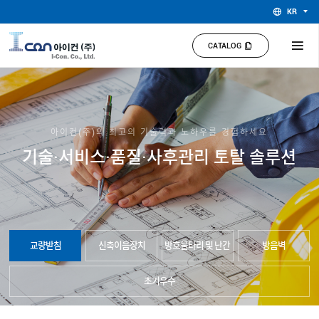
KR
CATALOG
아이컨(주)의 최고의 기술력과 노하우를 경험하세요
기술·서비스·품질·사후관리 토탈 솔루션
교량받침
신축이음장치
방호울타리 및 난간
방음벽
초기우수