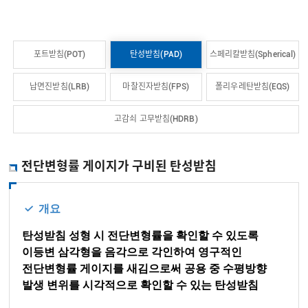
포트받침(POT)
탄성받침(PAD)
스페리칼받침(Spherical)
납면진받침(LRB)
마찰진자받침(FPS)
폴리우레탄받침(EQS)
고감쇠 고무받침(HDRB)
전단변형률 게이지가 구비된 탄성받침
개요
탄성받침 성형 시 전단변형률을 확인할 수 있도록
이등변 삼각형을 음각으로 각인하여 영구적인
전단변형률 게이지를 새김으로써 공용 중 수평방향
발생 변위를 시각적으로 확인할 수 있는 탄성받침