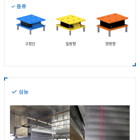
종류
고정단
일방향
양방향
성능